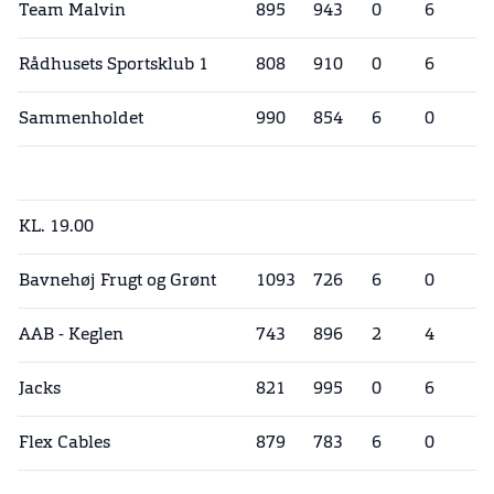
Team Malvin
895
943
0
6
Rådhusets Sportsklub 1
808
910
0
6
Sammenholdet
990
854
6
0
KL. 19.00
Bavnehøj Frugt og Grønt
1093
726
6
0
AAB - Keglen
743
896
2
4
Jacks
821
995
0
6
Flex Cables
879
783
6
0