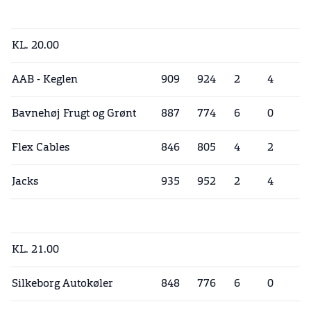
KL. 20.00
AAB - Keglen
909
924
2
4
Bavnehøj Frugt og Grønt
887
774
6
0
Flex Cables
846
805
4
2
Jacks
935
952
2
4
KL. 21.00
Silkeborg Autokøler
848
776
6
0