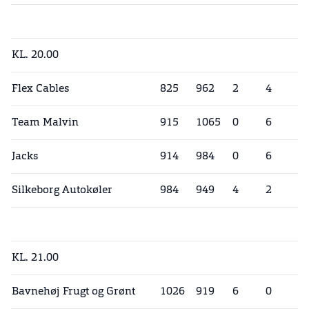
KL. 20.00
Flex Cables
825
962
2
4
Team Malvin
915
1065
0
6
Jacks
914
984
0
6
Silkeborg Autokøler
984
949
4
2
KL. 21.00
Bavnehøj Frugt og Grønt
1026
919
6
0