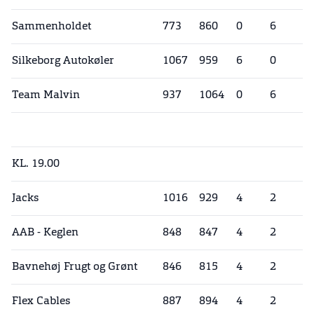
Sammenholdet
773
860
0
6
Silkeborg Autokøler
1067
959
6
0
Team Malvin
937
1064
0
6
KL. 19.00
Jacks
1016
929
4
2
AAB - Keglen
848
847
4
2
Bavnehøj Frugt og Grønt
846
815
4
2
Flex Cables
887
894
4
2