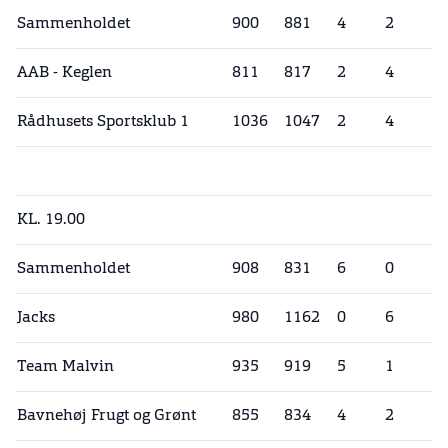
Sammenholdet
900
881
4
2
AAB - Keglen
811
817
2
4
Rådhusets Sportsklub 1
1036
1047
2
4
KL. 19.00
Sammenholdet
908
831
6
0
Jacks
980
1162
0
6
Team Malvin
935
919
5
1
Bavnehøj Frugt og Grønt
855
834
4
2