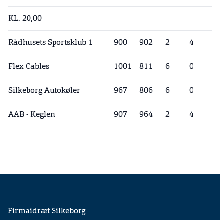
KL. 20,00
Rådhusets Sportsklub 1
900
902
2
4
Flex Cables
1001
811
6
0
Silkeborg Autokøler
967
806
6
0
AAB - Keglen
907
964
2
4
Firmaidræt Silkeborg