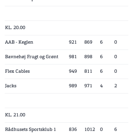
KL. 20.00
AAB - Keglen
921
869
6
0
Bavnehøj Frugt og Grønt
981
898
6
0
Flex Cables
949
811
6
0
Jacks
989
971
4
2
KL. 21.00
Rådhusets Sportsklub 1
836
1012
0
6