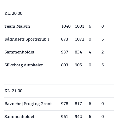
KL. 20.00
Team Malvin
1040
1001
6
0
Rådhusets Sportsklub 1
873
1072
0
6
Sammenholdet
937
834
4
2
Silkeborg Autokøler
803
905
0
6
KL. 21.00
Bavnehøj Frugt og Grønt
978
817
6
0
Sammenholdet
961
942
6
0