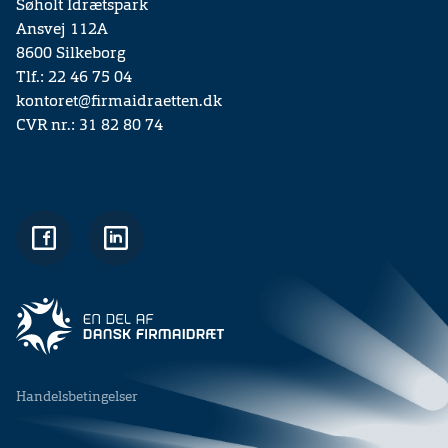
Søholt Idrætspark
Ansvej 112A
8600 Silkeborg
Tlf.: 22 46 75 04
kontoret@firmaidraetten.dk
CVR nr.: 31 82 80 74
Handelsbetingelser