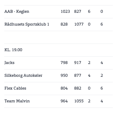
AAB - Keglen
1023
827
6
0
Rådhusets Sportsklub 1
828
1077
0
6
KL. 19.00
Jacks
798
917
2
4
Silkeborg Autokøler
950
877
4
2
Flex Cables
804
882
0
6
Team Malvin
964
1055
2
4