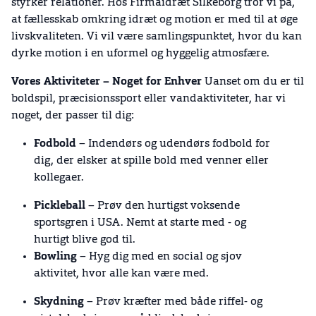
styrker relationer. Hos Firmaidræt Silkeborg tror vi på,
at fællesskab omkring idræt og motion er med til at øge
livskvaliteten. Vi vil være samlingspunktet, hvor du kan
dyrke motion i en uformel og hyggelig atmosfære.
Vores Aktiviteter – Noget for Enhver
Uanset om du er til
boldspil, præcisionssport eller vandaktiviteter, har vi
noget, der passer til dig:
Fodbold
– Indendørs og udendørs fodbold for
dig, der elsker at spille bold med venner eller
kollegaer.
Pickleball
– Prøv den hurtigst voksende
sportsgren i USA. Nemt at starte med - og
hurtigt blive god til.
Bowling
– Hyg dig med en social og sjov
aktivitet, hvor alle kan være med.
Skydning
– Prøv kræfter med både riffel- og