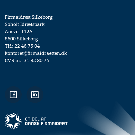
Firmaidræt Silkeborg
Søholt Idrætspark
Ansvej 112A
8600 Silkeborg
Tlf.: 22 46 75 04
kontoret@firmaidraetten.dk
CVR nr.: 31 82 80 74